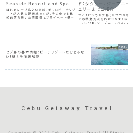
Seaside Resort and Spa
ド：タクシー、ジープニー
ェリーまでご紹介
はじめにセブ島といえば、美しいビーチリゾ
ートが人気の観光地ですが、その中でも比
フィリピンのセブ島（セブ市やマク
較的落ち着いた雰囲気とプライベート感を
での移動方法をわかりやすく紹介
味わえる注目スポットが「Tambuli
ー、Grab、ジープニー、バス、フ
Seaside Resort and Spa」です。マク
各手段のメリットや注意点を解説
タン島に位置し、リゾートやホ...
かつ安全に観光地を巡るヒントを
ます。
セブ島の基本情報：ビーチリゾートだけじゃな
い！魅力を徹底解説
Cebu Getaway Travel
Copyright © 2024 Cebu Getaway Travel All Rights